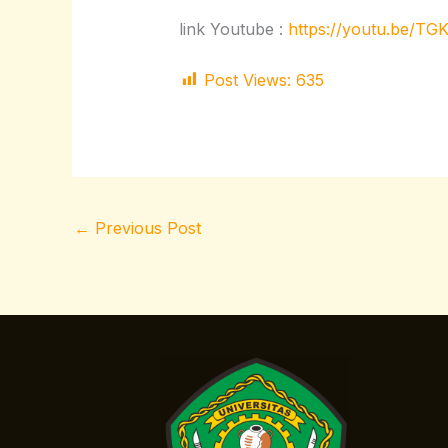
link Youtube :
https://youtu.be/
Post Views:
635
←
Previous Post