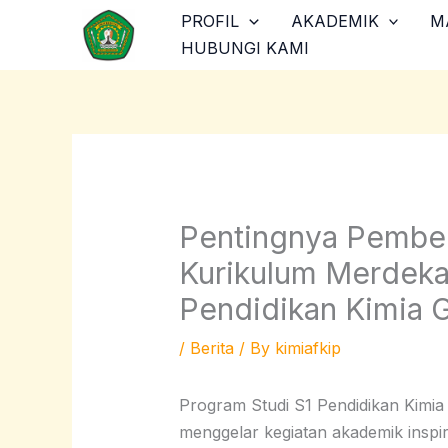
Skip
PROFIL
AKADEMIK
M
to
HUBUNGI KAMI
content
Pentingnya Pembe
Kurikulum Merdeka,
Pendidikan Kimia G
/
Berita
/ By
kimiafkip
Program Studi S1 Pendidikan Kimi
menggelar kegiatan akademik inspir