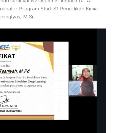
han sertifikat Narasumber kepada Dr. Al
rdinator Program Studi S1 Pendidikan Kimia
ingtyas, M.Si.