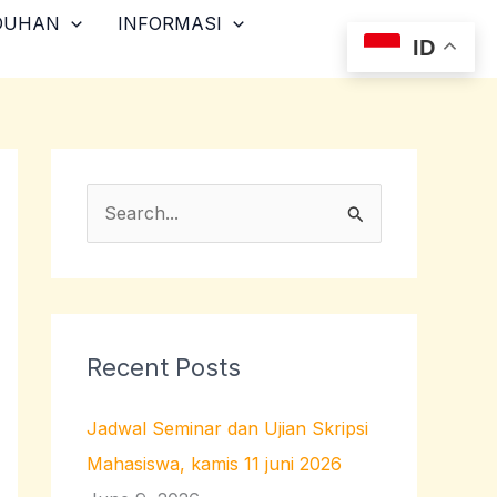
DUHAN
INFORMASI
ID
S
e
a
r
c
Recent Posts
h
Jadwal Seminar dan Ujian Skripsi
f
Mahasiswa, kamis 11 juni 2026
o