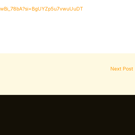
TGKwBi_78bA?si=BgUYZp5u7vwuUuDT
Next Post